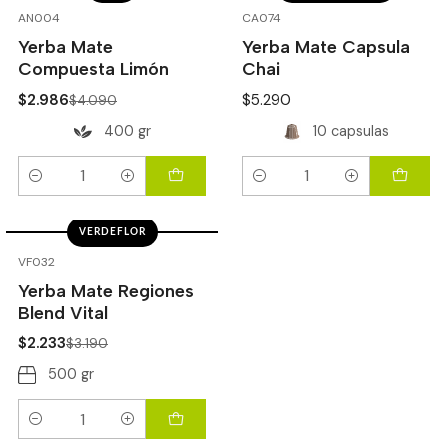
-27%
OFF
AN004
CA074
Yerba Mate
Yerba Mate Capsula
Compuesta Limón
Chai
$2.986
$5.290
$4.090
400 gr
10 capsulas
Cantidad
Cantidad
VERDEFLOR
-30%
OFF
VF032
Yerba Mate Regiones
Blend Vital
$2.233
$3.190
500 gr
Cantidad