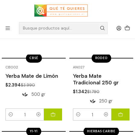
Yerba Mate por formato
Filtros
CBSÉ
RODEO
-40%
OFF
-25%
OFF
CB002
AN027
Yerba Mate de Limón
Yerba Mate
Tradicional 250 gr
$2.394
$3.990
$1.342
$1.790
500 gr
250 gr
Cantidad
Cantidad
YI-YI
HIERBAS CARIBE