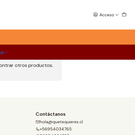
Acceso
up
contrar otros productos.
Contáctanos
hola@quetequieres.cl
+56954034765