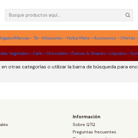
Infusiones Marley Coffee
Regalos
Marcas
Té
Infusiones
Yerba Mate
Accesorios
Ofertas
idas Vegetales
Café
Chocolate
Dulces & Snacks
Líquidos
Syr
Todavía no hay productos disponibles aquí
en otras categorías o utilizar la barra de búsqueda para en
Información
ales
Sobre QTQ
Preguntas frecuentes