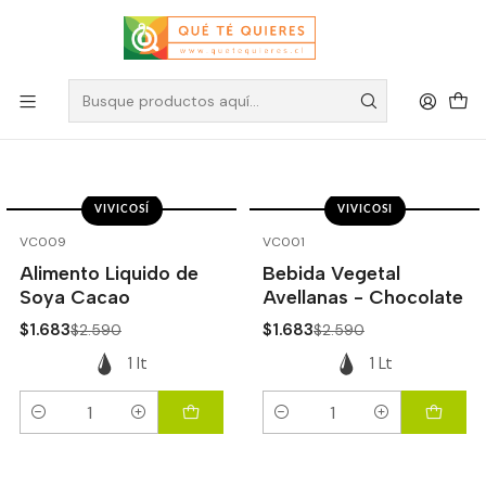
Bebidas Vegetales Vivicosí
Filtros
VIVICOSÍ
VIVICOSI
-35%
OFF
-35%
OFF
VC009
VC001
Alimento Liquido de
Bebida Vegetal
Soya Cacao
Avellanas - Chocolate
$1.683
$1.683
$2.590
$2.590
1 lt
1 Lt
Cantidad
Cantidad