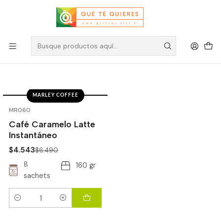
Café Soluble
Filtros
MARLEY COFFEE
-30%
OFF
MR060
Café Caramelo Latte
Instantáneo
$4.543
$6.490
8
160 gr
sachets
Cantidad