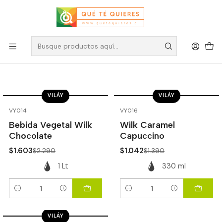
Wilk
Filtros
VILÁY
VILÁY
-30%
OFF
-25%
OFF
VY014
VY016
Bebida Vegetal Wilk
Wilk Caramel
Chocolate
Capuccino
$1.603
$1.042
$2.290
$1.390
1 Lt
330 ml
Cantidad
Cantidad
VILÁY