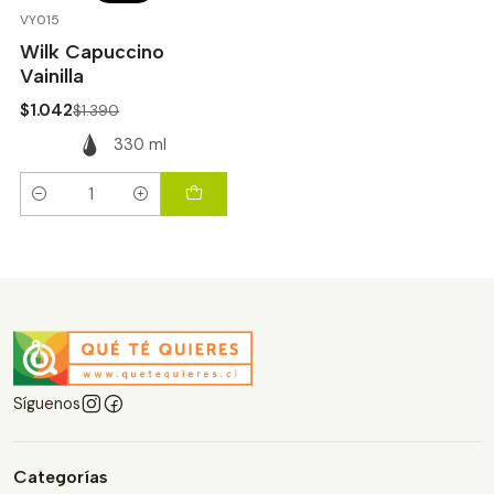
-25%
OFF
VY015
Wilk Capuccino
Vainilla
$1.042
$1.390
330 ml
Cantidad
Síguenos
Categorías