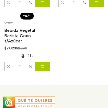
Cantidad
Cantidad
VILÁY
-30%
OFF
VY012
Bebida Vegetal
Barista Coco
s/Azúcar
$2.023
$2.890
1 Lt
Cantidad