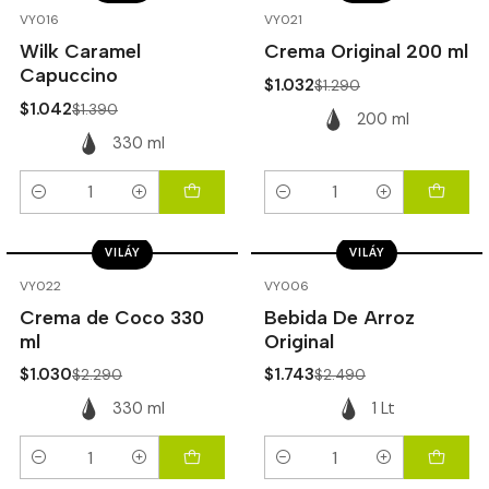
-25%
OFF
-20%
OFF
VY016
VY021
Wilk Caramel
Crema Original 200 ml
Capuccino
$1.032
$1.290
$1.042
$1.390
200 ml
330 ml
Cantidad
Cantidad
VILÁY
VILÁY
-55%
OFF
-30%
OFF
VY022
VY006
Crema de Coco 330
Bebida De Arroz
ml
Original
$1.030
$1.743
$2.290
$2.490
330 ml
1 Lt
Cantidad
Cantidad