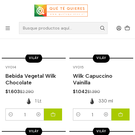
Viláy
Filtros
VILÁY
VILÁY
-30%
OFF
-25%
OFF
VY014
VY015
Bebida Vegetal Wilk
Wilk Capuccino
Chocolate
Vainilla
$1.603
$1.042
$2.290
$1.390
1 Lt
330 ml
Cantidad
Cantidad
VILÁY
VILÁY