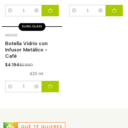
Cantidad
Cantidad
SLING GLASS
-40%
OFF
SG002
Botella Vidrio con
Infusor Metálico -
Café
$4.194
$6.990
420 ml
Cantidad