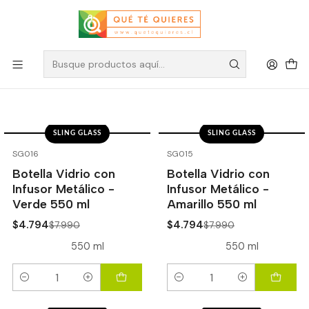
Sling Glass
Filtros
SLING GLASS
SLING GLASS
-40%
OFF
-40%
OFF
SG016
SG015
Botella Vidrio con
Botella Vidrio con
Infusor Metálico -
Infusor Metálico -
Verde 550 ml
Amarillo 550 ml
$4.794
$4.794
$7.990
$7.990
550 ml
550 ml
Cantidad
Cantidad