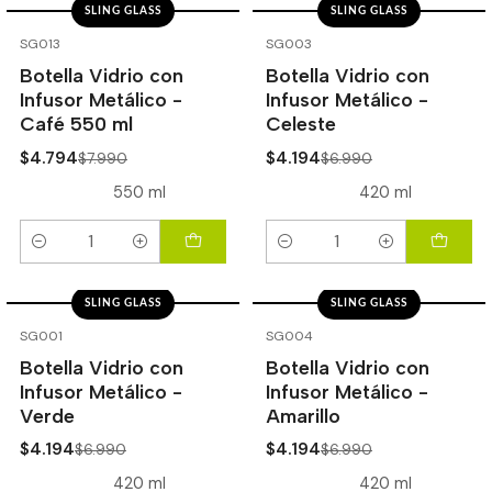
SLING GLASS
SLING GLASS
-40%
OFF
-40%
OFF
SG013
SG003
Botella Vidrio con
Botella Vidrio con
Infusor Metálico -
Infusor Metálico -
Café 550 ml
Celeste
$4.794
$4.194
$7.990
$6.990
550 ml
420 ml
Cantidad
Cantidad
SLING GLASS
SLING GLASS
-40%
OFF
-40%
OFF
SG001
SG004
Botella Vidrio con
Botella Vidrio con
Infusor Metálico -
Infusor Metálico -
Verde
Amarillo
$4.194
$4.194
$6.990
$6.990
420 ml
420 ml