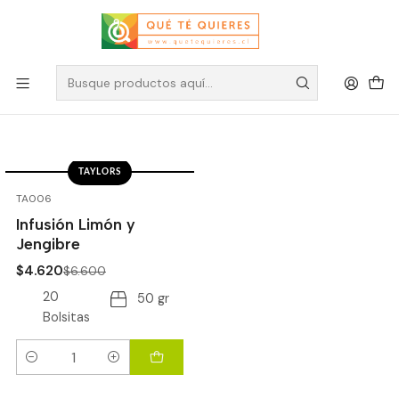
Infusiones Taylors
Filtros
TAYLORS
-30%
OFF
TA006
Infusión Limón y
Jengibre
$4.620
$6.600
20
50 gr
Bolsitas
Cantidad