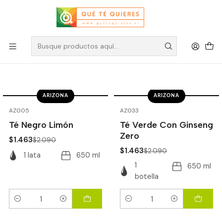
Té Arizona
Filtros
ARIZONA
ARIZONA
-30%
OFF
-30%
OFF
AZ005
AZ033
Té Negro Limón
Té Verde Con Ginseng
Zero
$1.463
$2.090
$1.463
$2.090
1 lata
650 ml
1
650 ml
botella
Cantidad
Cantidad