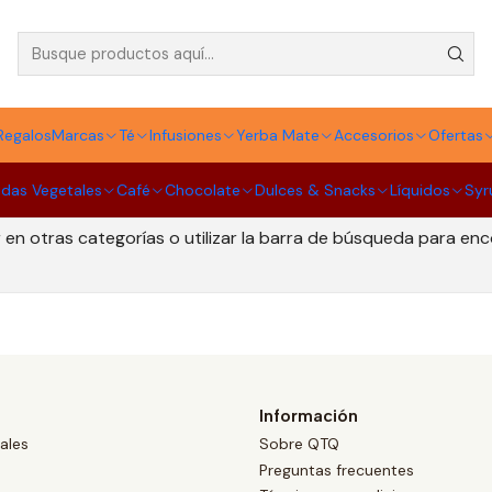
Hario
Regalos
Marcas
Té
Infusiones
Yerba Mate
Accesorios
Ofertas
idas Vegetales
Café
Chocolate
Dulces & Snacks
Líquidos
Syr
Todavía no hay productos disponibles aquí
en otras categorías o utilizar la barra de búsqueda para en
Información
ales
Sobre QTQ
Preguntas frecuentes