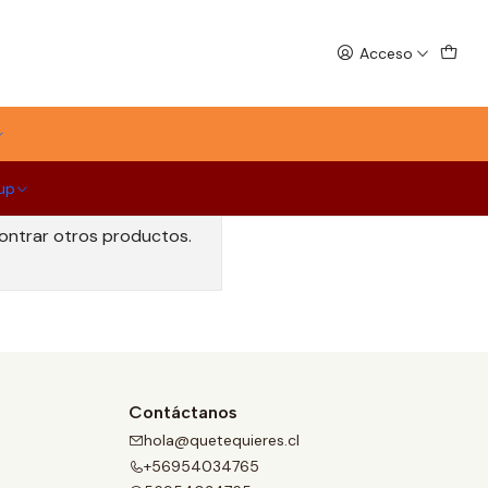
Acceso
up
contrar otros productos.
Contáctanos
hola@quetequieres.cl
+56954034765