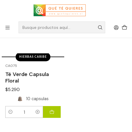
Té Hierbas Caribe
Filtros
HIERBAS CARIBE
CA075
Té Verde Capsula
Floral
$5.290
10 capsulas
Cantidad