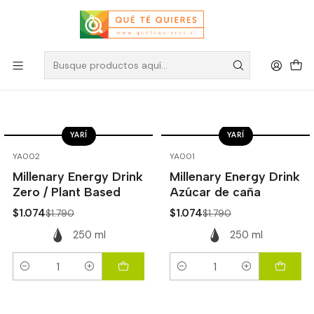
Ice Yerba Mate
Filtros
YARÍ
YARÍ
-40%
OFF
-40%
OFF
YA002
YA001
Millenary Energy Drink
Millenary Energy Drink
Zero / Plant Based
Azúcar de caña
$1.074
$1.074
$1.790
$1.790
250 ml
250 ml
Cantidad
Cantidad