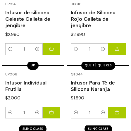
UP014
UP010
Infusor de silicona
Infusor de Silicona
Celeste Galleta de
Rojo Galleta de
jengibre
jengibre
$2.990
$2.990
Cantidad
Cantidad
UP
QUE TÉ QUIERES
UP008
QT044
Infusor Individual
Infusor Para Té de
Frutilla
Silicona Naranja
$2.000
$1.890
Cantidad
Cantidad
SLING GLASS
SLING GLASS