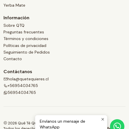
Yerba Mate
Información
Sobre QTQ
Preguntas frecuentes
Términos y condiciones
Políticas de privacidad
Seguimiento de Pedidos
Contacto
Contáctanos
hola@quetequieres.cl
+56954034765
56954034765
Envíanos un mensaje de
2026 Qué Té Quieres.
WhatsApp
Todos los derechos reservados.
Desarrollado por Jumpseller
.