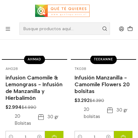
Infusiones Florales
Filtros
AHMAD
TEEKANNE
-40%
OFF
-25%
OFF
AH028
TK038
infusion Camomile &
Infusión Manzanilla -
Lemongrass - Infusión
Camomile Flowers 20
de Manzanilla y
bolsitas
Hierbalimón
$3.292
$4.390
$2.994
$4.990
20
30 gr
20
bolsitas
30 gr
Bolsitas