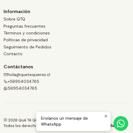
Información
Sobre QTQ
Preguntas frecuentes
Términos y condiciones
Políticas de privacidad
Seguimiento de Pedidos
Contacto
Contáctanos
hola@quetequieres.cl
+56954034765
56954034765
Envíanos un mensaje de
2026 Qué Té Quieres.
WhatsApp
Todos los derechos reservados.
Desarrollado por Jumpseller
.