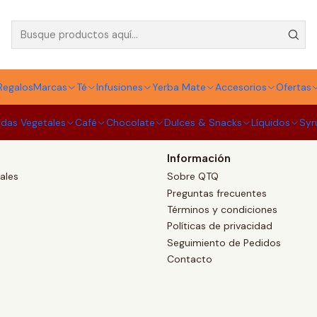
Thermos
Regalos
Marcas
Té
Infusiones
Yerba Mate
Accesorios
Ofertas
idas Vegetales
Café
Chocolate
Dulces & Snacks
Líquidos
Syr
Información
ales
Sobre QTQ
Preguntas frecuentes
Términos y condiciones
Políticas de privacidad
Seguimiento de Pedidos
Contacto