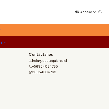
Acceso
up
Contáctanos
hola@quetequieres.cl
+56954034765
56954034765