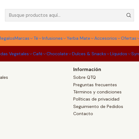
Chocolate ODK
Regalos
Marcas
Té
Infusiones
Yerba Mate
Accesorios
Ofertas
idas Vegetales
Café
Chocolate
Dulces & Snacks
Líquidos
Syr
Información
ales
Sobre QTQ
Preguntas frecuentes
Términos y condiciones
Políticas de privacidad
Seguimiento de Pedidos
Contacto