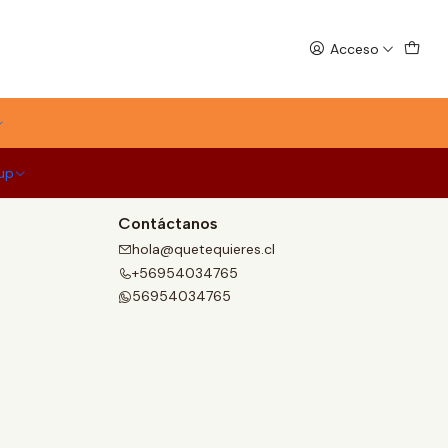
Acceso
up
Contáctanos
hola@quetequieres.cl
+56954034765
56954034765