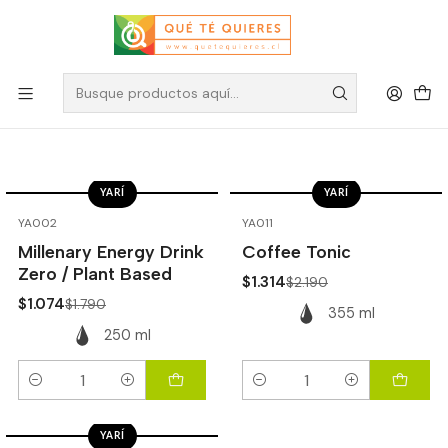
Energy Drinks
Filtros
YARÍ
YARÍ
-40%
OFF
-40%
OFF
YA002
YA011
Millenary Energy Drink
Coffee Tonic
Zero / Plant Based
$1.314
$2.190
$1.074
$1.790
355 ml
250 ml
Cantidad
Cantidad
YARÍ