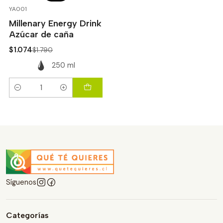
-40%
OFF
YA001
Millenary Energy Drink
Azúcar de caña
$1.074
$1.790
250 ml
Cantidad
Síguenos
Categorías