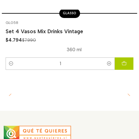
GLASSO
-40%
OFF
GL058
Set 4 Vasos Mix Drinks Vintage
$4.794
$7.990
360 ml
Cantidad