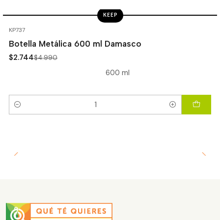
KEEP
-45%
OFF
KP737
Botella Metálica 600 ml Damasco
$2.744
$4.990
600 ml
Cantidad