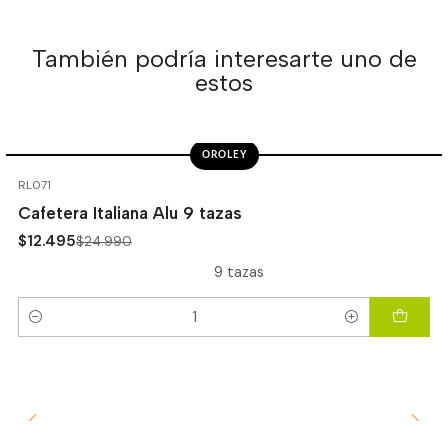
También podría interesarte uno de
estos
OROLEY
-50%
OFF
RL071
Cafetera Italiana Alu 9 tazas
$12.495
$24.990
9 tazas
Cantidad