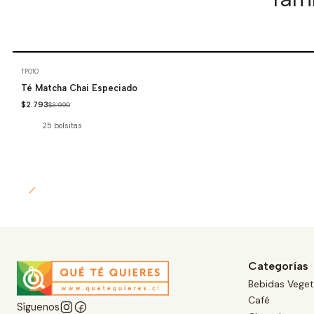
-30%
OFF
TP010
Té Matcha Chai Especiado
$2.793
$3.990
25 bolsitas
Cantidad
Categorías
Bebidas Veget
Café
Síguenos