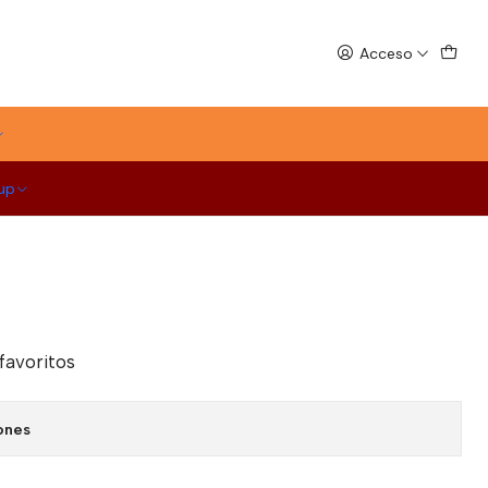
Acceso
ODK
 De Chocolate (Choco Cookie)
up
ebidas y recetas de cafetería, utilizado en cafés, coctelería
 favoritos
ones