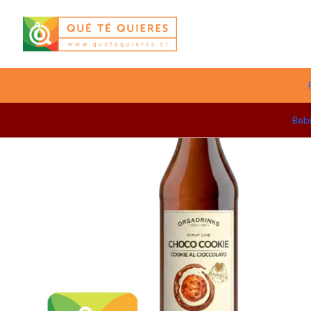
Menú
Beb