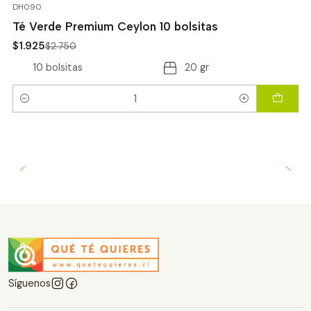
-30%
OFF
DH090
Té Verde Premium Ceylon 10 bolsitas
$1.925
$2.750
10 bolsitas
20 gr
Cantidad
Síguenos