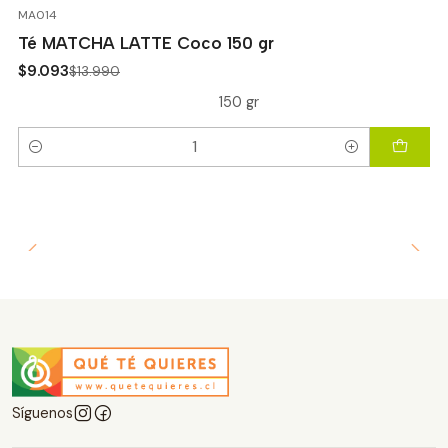
-35%
OFF
MA014
Té MATCHA LATTE Coco 150 gr
$9.093
$13.990
150 gr
Cantidad
Síguenos