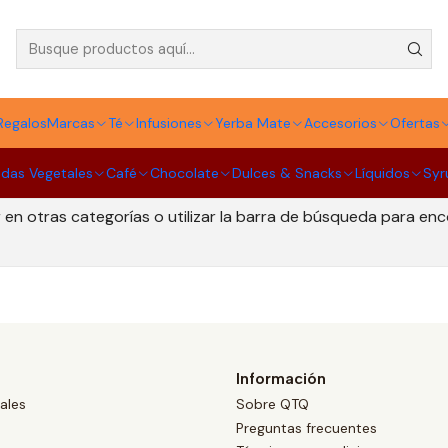
Té Soul Tea
Regalos
Marcas
Té
Infusiones
Yerba Mate
Accesorios
Ofertas
idas Vegetales
Café
Chocolate
Dulces & Snacks
Líquidos
Syr
Todavía no hay productos disponibles aquí
en otras categorías o utilizar la barra de búsqueda para en
Información
ales
Sobre QTQ
Preguntas frecuentes