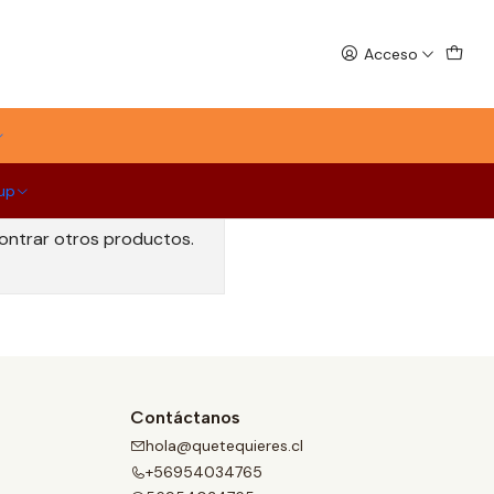
Acceso
up
contrar otros productos.
Contáctanos
hola@quetequieres.cl
+56954034765