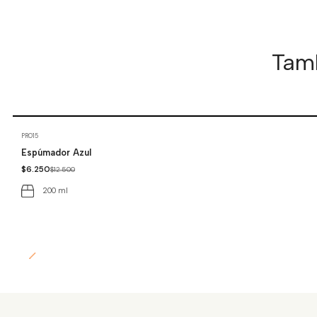
Tamb
-50%
OFF
PR015
Espúmador Azul
$6.250
$12.500
200 ml
Cantidad