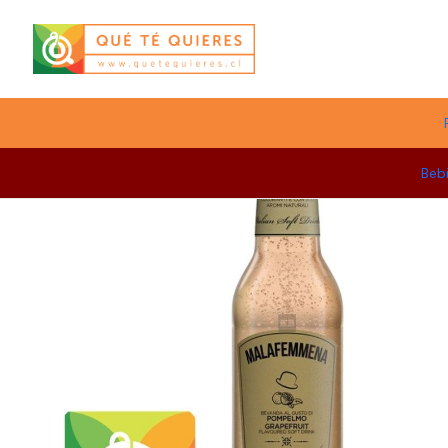
Menú
Beb