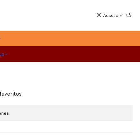
Acceso
MALAFEMMENA
- Grapefruit 200 ml x 24
mena desarrollada para coctelería y combinados. Formato
es y servicio por unidad. Incluye 24 unidades
up
 favoritos
ones