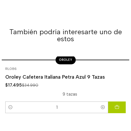
También podría interesarte uno de
estos
OROLEY
-50%
OFF
RL086
Oroley Cafetera Italiana Petra Azul 9 Tazas
$17.495
$34.990
9 tazas
Cantidad