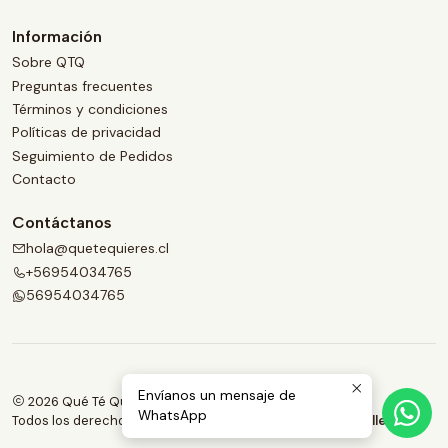
Información
Sobre QTQ
Preguntas frecuentes
Términos y condiciones
Políticas de privacidad
Seguimiento de Pedidos
Contacto
Contáctanos
hola@quetequieres.cl
+56954034765
56954034765
Envíanos un mensaje de
2026 Qué Té Quieres.
WhatsApp
Todos los derechos reservados.
Desarrollado por Jumpseller
.