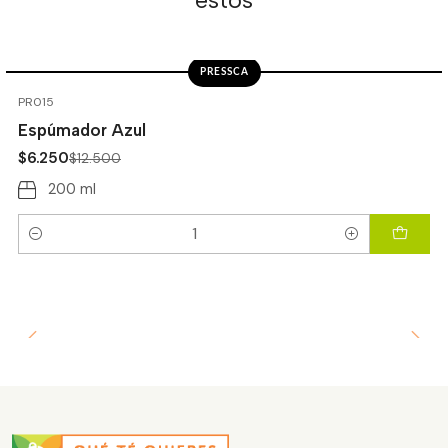
PRESSCA
-50%
OFF
PR015
Espúmador Azul
$6.250
$12.500
200 ml
Cantidad