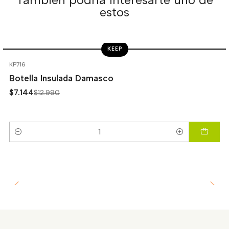
estos
KEEP
-45%
OFF
KP716
Botella Insulada Damasco
$7.144
$12.990
Cantidad