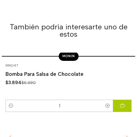
También podría interesarte uno de
estos
MONIN
-40%
OFF
MN047
Bomba Para Salsa de Chocolate
$3.894
$6.490
Cantidad