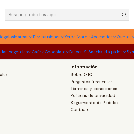
Tipos de café
Regalos
Marcas
Té
Infusiones
Yerba Mate
Accesorios
Ofertas
idas Vegetales
Café
Chocolate
Dulces & Snacks
Líquidos
Syr
Información
ales
Sobre QTQ
Preguntas frecuentes
Términos y condiciones
Políticas de privacidad
Seguimiento de Pedidos
Contacto