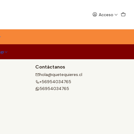
Acceso
up
Contáctanos
hola@quetequieres.cl
+56954034765
56954034765