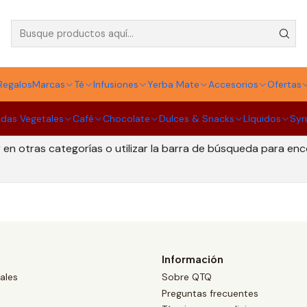
Café de Finca
Regalos
Marcas
Té
Infusiones
Yerba Mate
Accesorios
Ofertas
idas Vegetales
Café
Chocolate
Dulces & Snacks
Líquidos
Syr
Todavía no hay productos disponibles aquí
en otras categorías o utilizar la barra de búsqueda para en
Información
ales
Sobre QTQ
Preguntas frecuentes