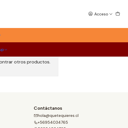
Acceso
up
contrar otros productos.
Contáctanos
hola@quetequieres.cl
+56954034765