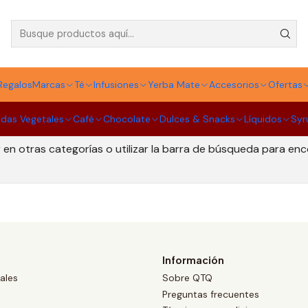
Pack
Regalos
Marcas
Té
Infusiones
Yerba Mate
Accesorios
Ofertas
idas Vegetales
Café
Chocolate
Dulces & Snacks
Líquidos
Syr
Todavía no hay productos disponibles aquí
en otras categorías o utilizar la barra de búsqueda para en
Información
ales
Sobre QTQ
Preguntas frecuentes