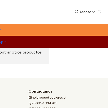
Acceso
up
contrar otros productos.
Contáctanos
hola@quetequieres.cl
+56954034765