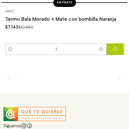
ANYMATE
-35%
OFF
AM117
Termo Bala Morado + Mate con bombilla Naranja
$7.143
$10.990
Cantidad
Síguenos