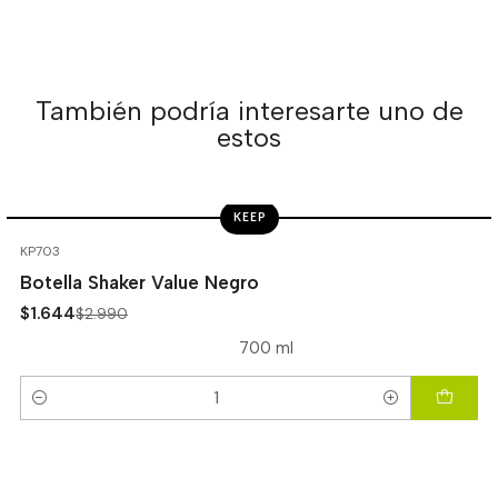
También podría interesarte uno de
estos
KEEP
-45%
OFF
KP703
Botella Shaker Value Negro
$1.644
$2.990
700 ml
Cantidad