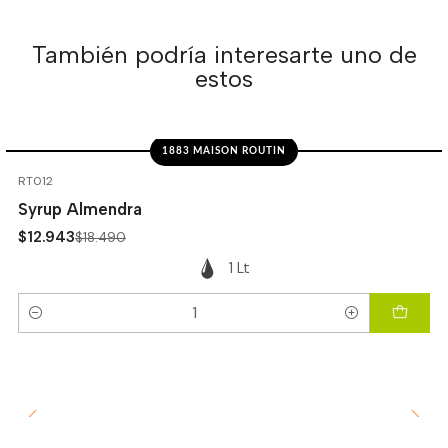
También podría interesarte uno de
estos
1883 MAISON ROUTIN
-30%
OFF
RT012
Syrup Almendra
$12.943
$18.490
1 Lt
Cantidad